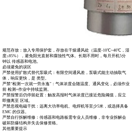
‌规范存放‌：放入专用保护套，存放在干燥通风处（温度-10℃~40℃，湿
度≤85%），避免阳光直射和腐蚀性气体。长期不用时，每月开机5分
钟以 传感器和电池。
‌必须避免的误区‌
‌严禁使用扩散式替代泵吸式‌：有限空间通风差，泵吸式能主动抽取气
体，响应更快，是 类型。
‌严禁“检测一次就一劳永逸”‌：气体浓度会随温度、通风变化，必须作业
前 检测+作业中持续监测。
‌严禁报警后仍停留处置‌：触发高报时气体浓度已接近危险阈值，应立
即撤离至 区域。
‌严禁忽视电磁干扰‌：远离大功率电机、电焊机等至少5米，或选择具备
EMC 的仪器。
‌严禁自行拆解维修‌：传感器和电路板需专业人员维修，非专业拆解会
破坏防爆结构并失去保修资格。
‌其他重要提示‌