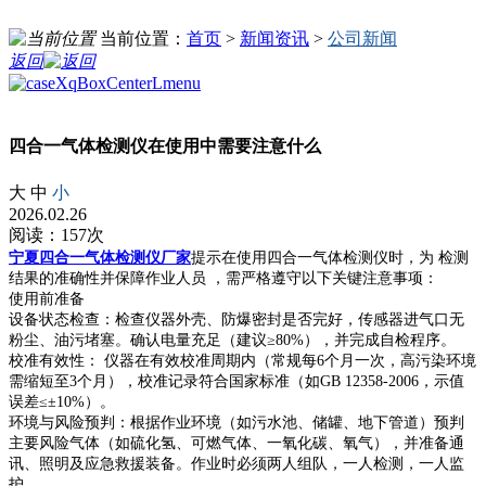
当前位置：
首页
>
新闻资讯
>
公司新闻
返回
四合一气体检测仪在使用中需要注意什么
大
中
小
2026.02.26
阅读：157次
宁夏四合一气体检测仪厂家
提示在使用四合一气体检测仪时，为 检测
结果的准确性并保障作业人员 ，需严格遵守以下关键注意事项：
‌使用前准备‌
‌设备状态检查‌：检查仪器外壳、防爆密封是否完好，传感器进气口无
粉尘、油污堵塞。确认电量充足（建议≥80%），并完成自检程序。
‌校准有效性‌： 仪器在有效校准周期内（常规每6个月一次，高污染环境
需缩短至3个月），校准记录符合国家标准（如GB 12358-2006，示值
误差≤±10%）。
‌环境与风险预判‌：根据作业环境（如污水池、储罐、地下管道）预判
主要风险气体（如硫化氢、可燃气体、一氧化碳、氧气），并准备通
讯、照明及应急救援装备。作业时必须‌两人组队‌，一人检测，一人监
护。