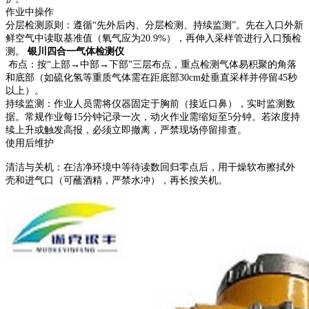
‌作业中操作‌
‌分层检测原则‌：遵循“先外后内、分层检测、持续监测”。先在入口外新
鲜空气中读取基准值（氧气应为20.9%），再伸入采样管进行入口预检
测。
银川四合一气体检测仪
‌ 布点‌：按“上部→中部→下部”三层布点，重点检测气体易积聚的角落
和底部（如硫化氢等重质气体需在距底部30cm处垂直采样并停留45秒
以上）。
‌持续监测‌：作业人员需将仪器固定于胸前（接近口鼻），实时监测数
据。常规作业每15分钟记录一次，动火作业需缩短至5分钟。‌若浓度持
续上升或触发高报，必须立即撤离‌，严禁现场停留排查。
‌使用后维护‌
‌清洁与关机‌：在洁净环境中等待读数回归零点后，用干燥软布擦拭外
壳和进气口（可蘸酒精，严禁水冲），再长按关机。