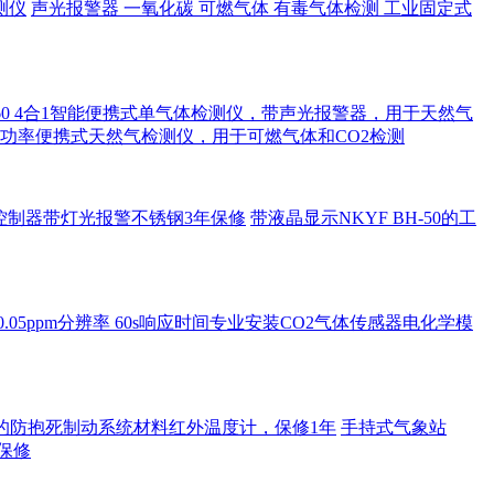
测仪
声光报警器 一氧化碳 可燃气体 有毒气体检测 工业固定式
D PGM-1860 4合1智能便携式单气体检测仪，带声光报警器，用于天然气
激光大功率便携式天然气检测仪，用于可燃气体和CO2检测
车安全控制器带灯光报警不锈钢3年保修
带液晶显示NKYF BH-50的工
范围0.05ppm分辨率 60s响应时间专业安装CO2气体传感器电化学模
持的防抱死制动系统材料红外温度计，保修1年
手持式气象站
年保修