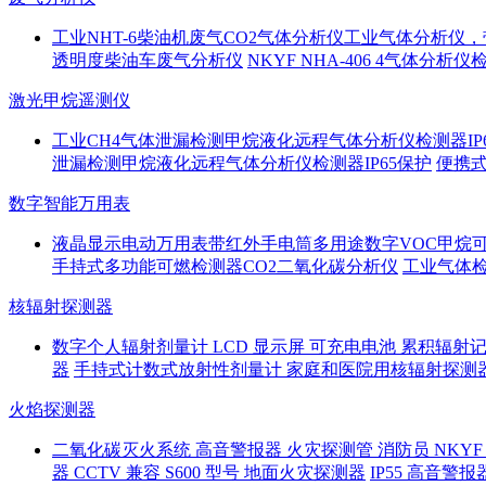
工业NHT-6柴油机废气CO2气体分析仪工业气体分析仪
透明度柴油车废气分析仪
NKYF NHA-406 4气体分析
激光甲烷遥测仪
工业CH4气体泄漏检测甲烷液化远程气体分析仪检测器IP
泄漏检测甲烷液化远程气体分析仪检测器IP65保护
便携
数字智能万用表
液晶显示电动万用表带红外手电筒多用途数字VOC甲烷
手持式多功能可燃检测器CO2二氧化碳分析仪
工业气体
核辐射探测器
数字个人辐射剂量计 LCD 显示屏 可充电电池 累积辐射记
器
手持式计数式放射性剂量计 家庭和医院用核辐射探测
火焰探测器
二氧化碳灭火系统 高音警报器 火灾探测管 消防员 NKYF 
器 CCTV 兼容 S600 型号 地面火灾探测器
IP55 高音警