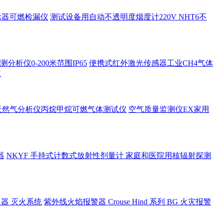
示器可燃检漏仪
测试设备用自动不透明度烟度计220V NHT6不
析仪0-200米范围IP65
便携式红外激光传感器工业CH4气体
仪
天然气分析仪丙烷甲烷可燃气体测试仪
空气质量监测仪EX家用
器
NKYF 手持式计数式放射性剂量计 家庭和医院用核辐射探测
空呼吸器 灭火系统
紫外线火焰报警器 Crouse Hind 系列 BG 火灾报警