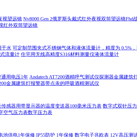
夜视望远镜
Nv8000 Gen 2俄罗斯头戴式红外夜视双筒望远镜F
录夜视红外双筒望远镜
用于水
可定制范围夹式不锈钢气体和液体流量计，精度为 0.5%，型号 
积式流量计
住宅用无线高精度S316材料测量仪液体流量计
警通用电压1年
Andatech AT7200酒精呼气测试仪探测器金属建
7200金属建筑灯报警器带点汞的呼吸酒精测试仪
传感器用带显示器的温度变送器100毫米压力表
数字式双针压力
压力表数字空气压力表数字压力表
电池供电1年保修
IP55防护 1年保修 数字电子兆欧表 12V高压