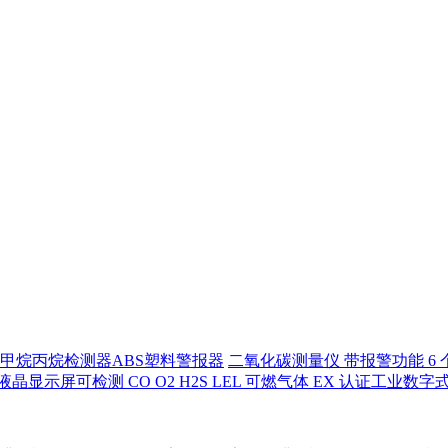
甲烷丙烷检测器ABS塑料警报器
二氧化碳测量仪 带报警功能 6 
液晶显示屏可检测 CO O2 H2S LEL 可燃气体 EX 认证工业