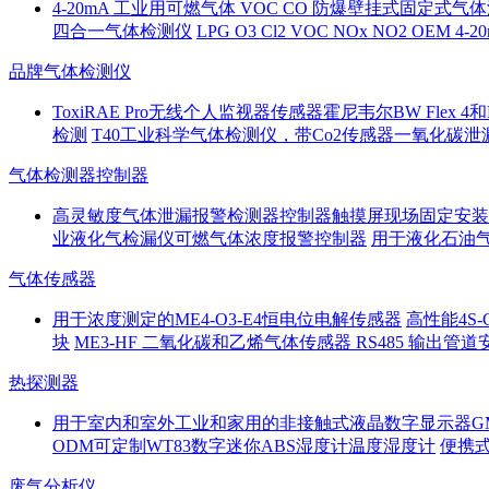
4-20mA 工业用可燃气体 VOC CO 防爆壁挂式固定式
四合一气体检测仪
LPG O3 Cl2 VOC NOx NO2 OEM
品牌气体检测仪
ToxiRAE Pro无线个人监视器传感器霍尼韦尔BW Flex 4
检测
T40工业科学气体检测仪，带Co2传感器一氧化碳
气体检测器控制器
高灵敏度气体泄漏报警检测器控制器触摸屏现场固定安装
业液化气检漏仪可燃气体浓度报警控制器
用于液化石油气
气体传感器
用于浓度测定的ME4-O3-E4恒电位电解传感器
高性能4S
块
ME3-HF 二氧化碳和乙烯气体传感器 RS485 输出
热探测器
用于室内和室外工业和家用的非接触式液晶数字显示器GM
ODM可定制WT83数字迷你ABS湿度计温度湿度计
便携式
废气分析仪