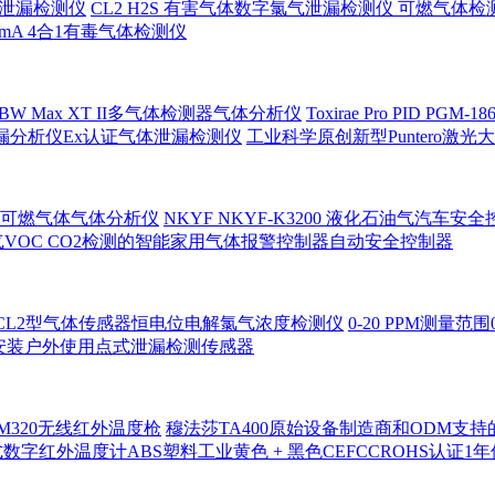
气体泄漏检测仪
CL2 H2S 有害气体数字氯气泄漏检测仪 可燃气体检
 4-20mA 4合1有毒气体检测仪
和BW Max XT II多气体检测器气体分析仪
Toxirae Pro PI
泄漏分析仪Ex认证气体泄漏检测仪
工业科学原创新型Puntero
可燃气体气体分析仪
NKYF NKYF-K3200 液化石油气汽
VOC CO2检测的智能家用气体报警控制器自动安全控制器
-CL2型气体传感器恒电位电解氯气浓度检测仪
0-20 PPM测量
管道安装户外使用点式泄漏检测传感器
320无线红外温度枪
穆法莎TA400原始设备制造商和ODM支
数字红外温度计ABS塑料工业黄色 + 黑色CEFCCROHS认证1