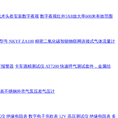
hd战术头盔安装数字夜视
数字夜视红外5X8放大率600米有效范围
NKYF ZA100
精密二氧化碳智能物联网连接式气体流量计
筑灯报警器
卡车酒精测试仪 AT7200 快速呼气测试套件，金属结
表不锈钢外壳气泵压差气压计
测试仪 绝缘电阻表
数字电子兆欧表 12V 高压测试仪 绝缘电阻表 多