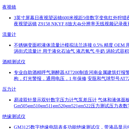
夜视镜
3英寸屏幕日夜视望远镜600米视距5倍数字变焦红外狩猎
夜视望远镜
Z9158 NKYF 8放大4k分辨率无线视频记
流量计
不锈钢变面积液体流量计模拟法兰连接 0.5% 精度 OEM 
涡街式流量计 用于液化石油气 液态氧气 牛奶 涡轮式容
酒精测试仪
专业自助酒精呼气测醉器AT7200制造河南金属建筑灯报
构，灯光警报，通用电压，1 年保修
安瓿和气球型号AT
压力计
易读双针显示双针数字压力计气泵差压计
气体和液体面板
Gm505gm510gm511gm520gm521gm522压力测试
绝缘测试仪
GM3125数字绝缘电阻表多功能绝缘测试仪，带液晶显示