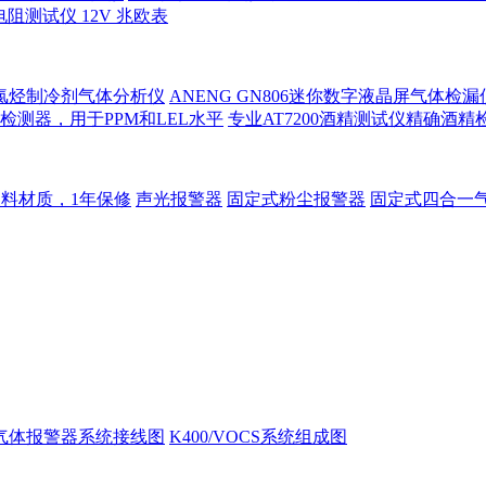
电阻测试仪 12V 兆欧表
s氟氯烃制冷剂气体分析仪
ANENG GN806迷你数字液晶屏气体检
测器，用于PPM和LEL水平
专业AT7200酒精测试仪精确酒
塑料材质，1年保修
声光报警器
固定式粉尘报警器
固定式四合一
00气体报警器系统接线图
K400/VOCS系统组成图