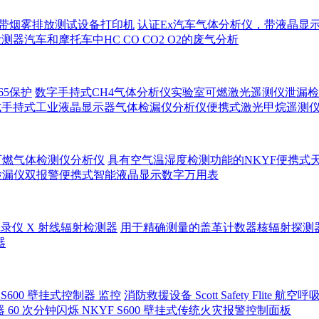
，带烟雾排放测试设备打印机
认证Ex汽车气体分析仪，带液晶显
仪检测器汽车和摩托车中HC CO CO2 O2的废气分析
65保护
数字手持式CH4气体分析仪实验室可燃激光遥测仪泄漏检测分
式手持式工业液晶显示器气体检漏仪分析仪便携式激光甲烷遥测
可燃气体检测仪分析仪
具有空气温湿度检测功能的NKYF便携式
检漏仪双报警便携式智能液晶显示数字万用表
录仪 X 射线辐射检测器
用于精确测量的盖革计数器核辐射探测
器
S600 壁挂式控制器 监控
消防救援设备 Scott Safety Flite 航
报器 60 次分钟闪烁 NKYF S600 壁挂式传统火灾报警控制面板