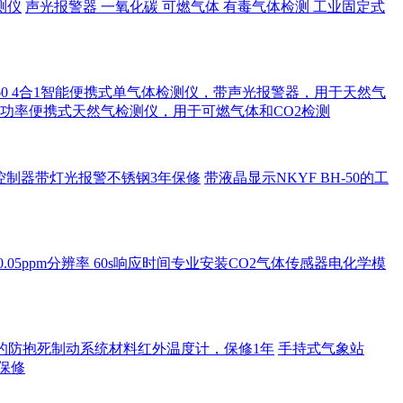
测仪
声光报警器 一氧化碳 可燃气体 有毒气体检测 工业固定式
D PGM-1860 4合1智能便携式单气体检测仪，带声光报警器，用于天然气
激光大功率便携式天然气检测仪，用于可燃气体和CO2检测
车安全控制器带灯光报警不锈钢3年保修
带液晶显示NKYF BH-50的工
范围0.05ppm分辨率 60s响应时间专业安装CO2气体传感器电化学模
持的防抱死制动系统材料红外温度计，保修1年
手持式气象站
年保修