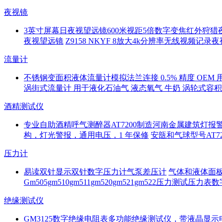
夜视镜
3英寸屏幕日夜视望远镜600米视距5倍数字变焦红外狩猎
夜视望远镜
Z9158 NKYF 8放大4k分辨率无线视频记
流量计
不锈钢变面积液体流量计模拟法兰连接 0.5% 精度 OEM 
涡街式流量计 用于液化石油气 液态氧气 牛奶 涡轮式容
酒精测试仪
专业自助酒精呼气测醉器AT7200制造河南金属建筑灯报
构，灯光警报，通用电压，1 年保修
安瓿和气球型号AT
压力计
易读双针显示双针数字压力计气泵差压计
气体和液体面板
Gm505gm510gm511gm520gm521gm522压力测试
绝缘测试仪
GM3125数字绝缘电阻表多功能绝缘测试仪，带液晶显示