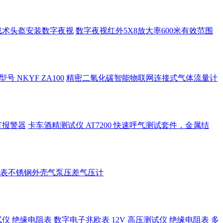
hd战术头盔安装数字夜视
数字夜视红外5X8放大率600米有效范围
NKYF ZA100
精密二氧化碳智能物联网连接式气体流量计
筑灯报警器
卡车酒精测试仪 AT7200 快速呼气测试套件，金属结
表不锈钢外壳气泵压差气压计
测试仪 绝缘电阻表
数字电子兆欧表 12V 高压测试仪 绝缘电阻表 多