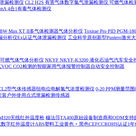
气体泄漏检测仪
CL2 H2S 有害气体数字氯气泄漏检测仪 可燃气体检
 4-20mA 4合1有毒气体检测仪
和BW Max XT II多气体检测器气体分析仪
Toxirae Pro PI
泄漏分析仪Ex认证气体泄漏检测仪
工业科学原创新型Puntero
可燃气体气体分析仪
NKYF NKYF-K3200 液化石油气汽
VOC CO2检测的智能家用气体报警控制器自动安全控制器
-CL2型气体传感器恒电位电解氯气浓度检测仪
0-20 PPM测量
管道安装户外使用点式泄漏检测传感器
320无线红外温度枪
穆法莎TA400原始设备制造商和ODM支
数字红外温度计ABS塑料工业黄色 + 黑色CEFCCROHS认证1