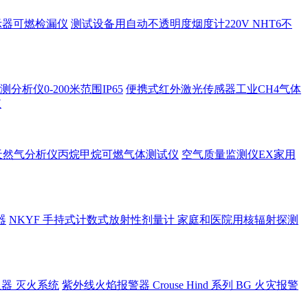
示器可燃检漏仪
测试设备用自动不透明度烟度计220V NHT6不
析仪0-200米范围IP65
便携式红外激光传感器工业CH4气体
仪
天然气分析仪丙烷甲烷可燃气体测试仪
空气质量监测仪EX家用
器
NKYF 手持式计数式放射性剂量计 家庭和医院用核辐射探测
空呼吸器 灭火系统
紫外线火焰报警器 Crouse Hind 系列 BG 火灾报警