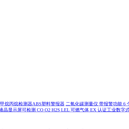
甲烷丙烷检测器ABS塑料警报器
二氧化碳测量仪 带报警功能 6 
液晶显示屏可检测 CO O2 H2S LEL 可燃气体 EX 认证工业