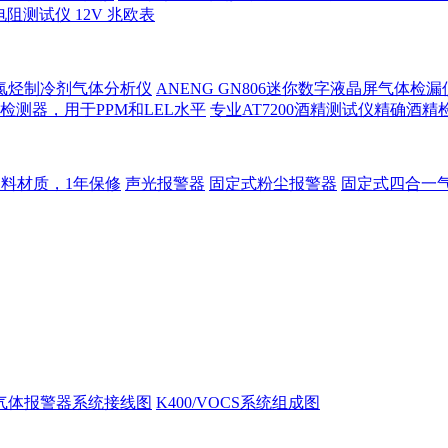
电阻测试仪 12V 兆欧表
s氟氯烃制冷剂气体分析仪
ANENG GN806迷你数字液晶屏气体检
测器，用于PPM和LEL水平
专业AT7200酒精测试仪精确酒
塑料材质，1年保修
声光报警器
固定式粉尘报警器
固定式四合一
00气体报警器系统接线图
K400/VOCS系统组成图