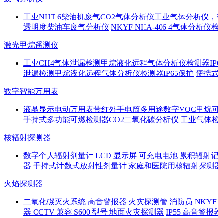
工业NHT-6柴油机废气CO2气体分析仪工业气体分析仪
透明度柴油车废气分析仪
NKYF NHA-406 4气体分析
激光甲烷遥测仪
工业CH4气体泄漏检测甲烷液化远程气体分析仪检测器IP
泄漏检测甲烷液化远程气体分析仪检测器IP65保护
便携
数字智能万用表
液晶显示电动万用表带红外手电筒多用途数字VOC甲烷
手持式多功能可燃检测器CO2二氧化碳分析仪
工业气体
核辐射探测器
数字个人辐射剂量计 LCD 显示屏 可充电电池 累积辐射记
器
手持式计数式放射性剂量计 家庭和医院用核辐射探测
火焰探测器
二氧化碳灭火系统 高音警报器 火灾探测管 消防员 NKYF 
器 CCTV 兼容 S600 型号 地面火灾探测器
IP55 高音警