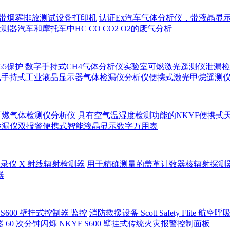
，带烟雾排放测试设备打印机
认证Ex汽车气体分析仪，带液晶显
仪检测器汽车和摩托车中HC CO CO2 O2的废气分析
65保护
数字手持式CH4气体分析仪实验室可燃激光遥测仪泄漏检测分
式手持式工业液晶显示器气体检漏仪分析仪便携式激光甲烷遥测
可燃气体检测仪分析仪
具有空气温湿度检测功能的NKYF便携式
检漏仪双报警便携式智能液晶显示数字万用表
录仪 X 射线辐射检测器
用于精确测量的盖革计数器核辐射探测
器
S600 壁挂式控制器 监控
消防救援设备 Scott Safety Flite 航
报器 60 次分钟闪烁 NKYF S600 壁挂式传统火灾报警控制面板