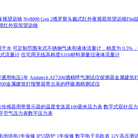
夜视望远镜
Nv8000 Gen 2俄罗斯头戴式红外夜视双筒望远镜F
录夜视红外双筒望远镜
用于水
可定制范围夹式不锈钢气体和液体流量计，精度为 0.5%，型号 
积式流量计
住宅用无线高精度S316材料测量仪液体流量计
警通用电压1年
Andatech AT7200酒精呼气测试仪探测器金属建
7200金属建筑灯报警器带点汞的呼吸酒精测试仪
传感器用带显示器的温度变送器100毫米压力表
数字式双针压力
压力表数字空气压力表数字压力表
电池供电1年保修
IP55防护 1年保修 数字电子兆欧表 12V高压