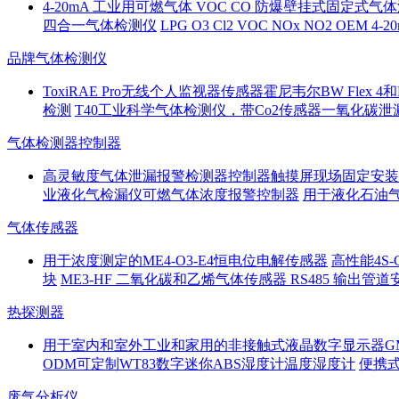
4-20mA 工业用可燃气体 VOC CO 防爆壁挂式固定式
四合一气体检测仪
LPG O3 Cl2 VOC NOx NO2 OEM
品牌气体检测仪
ToxiRAE Pro无线个人监视器传感器霍尼韦尔BW Flex 4
检测
T40工业科学气体检测仪，带Co2传感器一氧化碳
气体检测器控制器
高灵敏度气体泄漏报警检测器控制器触摸屏现场固定安装
业液化气检漏仪可燃气体浓度报警控制器
用于液化石油气
气体传感器
用于浓度测定的ME4-O3-E4恒电位电解传感器
高性能4S
块
ME3-HF 二氧化碳和乙烯气体传感器 RS485 输出
热探测器
用于室内和室外工业和家用的非接触式液晶数字显示器GM
ODM可定制WT83数字迷你ABS湿度计温度湿度计
便携式
废气分析仪