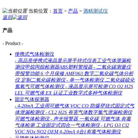
当前位置：
首页
>
产品
>
酒精测试仪
返回
产品
- Product -
便携式气体检测仪
-
高品质便携式液晶显示屏手持式仪表工业气体泄漏检
测仪甲烷丙烷检测器ABS塑料警报器
-
二氧化碳测量仪
带报警功能 6 个月保修 AMF063 数字二氧化碳气体分析
仪 定制二氧化碳检测仪
-
单一气体检测仪 二氧化碳硫化
氢氧气可燃气体检测仪
-
液晶显示屏可检测 CO O2 H2S
LEL 可燃气体 EX 认证工业数字式多种气体检测仪
固定气体探测器
-
4-20mA 工业用可燃气体 VOC CO 防爆壁挂式固定式气
体泄漏检测仪
-
CL2 H2S 有害气体数字氯气泄漏检测仪
可燃气体检测仪
-
声光报警器 一氧化碳 可燃气体 有毒
气体检测 工业固定式四合一气体检测仪
-
LPG O3 Cl2
VOC NOx NO2 OEM 4-20mA 4合1有毒气体检测仪