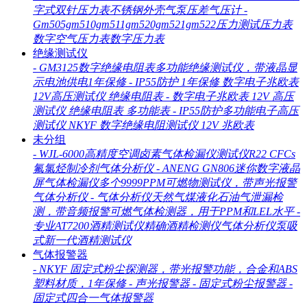
字式双针压力表不锈钢外壳气泵压差气压计
-
Gm505gm510gm511gm520gm521gm522压力测试压力表
数字空气压力表数字压力表
绝缘测试仪
-
GM3125数字绝缘电阻表多功能绝缘测试仪，带液晶显
示电池供电1年保修
-
IP55防护 1年保修 数字电子兆欧表
12V高压测试仪 绝缘电阻表
-
数字电子兆欧表 12V 高压
测试仪 绝缘电阻表 多功能表
-
IP55防护多功能电子高压
测试仪 NKYF 数字绝缘电阻测试仪 12V 兆欧表
未分组
-
WJL-6000高精度空调卤素气体检漏仪测试仪R22 CFCs
氟氯烃制冷剂气体分析仪
-
ANENG GN806迷你数字液晶
屏气体检漏仪多个9999PPM可燃物测试仪，带声光报警
气体分析仪
-
气体分析仪天然气煤液化石油气泄漏检
测，带音频报警可燃气体检测器，用于PPM和LEL水平
-
专业AT7200酒精测试仪精确酒精检测仪气体分析仪泵吸
式新一代酒精测试仪
气体报警器
-
NKYF 固定式粉尘探测器，带光报警功能，合金和ABS
塑料材质，1年保修
-
声光报警器
-
固定式粉尘报警器
-
固定式四合一气体报警器