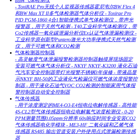
品牌气体检测仪
-
ToxiRAE Pro无线个人监视器传感器霍尼韦尔BW Flex 4
和BW Max XT II多气体检测器气体分析仪
-
Toxirae Pro
PID PGM-1860 4合1智能便携式单气体检测仪，带声光
报警器，用于天然气检测
-
T40工业科学气体检测仪，带
Co2传感器一氧化碳泄漏分析仪Ex认证气体泄漏检测仪
-
工业科学原创新型Puntero激光大功率便携式天然气检测
仪，用于可燃气体和CO2检测
气体检测器控制器
-
高灵敏度气体泄漏报警检测器控制器触摸屏现场固定
安装可燃气体气体分析仪
-
NKYF NKYF-K3200 液化石油
气汽车安全控制器带灯光报警不锈钢3年保修
-
带液晶显
示NKYF BH-50的工业液化气检漏仪可燃气体浓度报警控
制器
-
用于液化石油气VOC CO2检测的智能家用气体报
警控制器自动安全控制器
气体传感器
-
用于浓度测定的ME4-O3-E4恒电位电解传感器
-
高性能
4S-CL2型气体传感器恒电位电解氯气浓度检测仪
-
0-20
PPM测量范围0.05ppm分辨率 60s响应时间专业安装CO2
气体传感器电化学模块
-
ME3-HF 二氧化碳和乙烯气体
传感器 RS485 输出管道安装户外使用点式泄漏检测传感
器