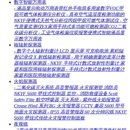
数字智能万用表
-
液晶显示电动万用表带红外手电筒多用途数字VOC甲
烷可燃气体检测仪分析仪
-
具有空气温湿度检测功能的
NKYF便携式天然气分析仪丙烷甲烷可燃气体测试仪
-
空
气质量监测仪EX家用手持式多功能可燃检测器CO2二氧
化碳分析仪
-
工业气体检漏仪双报警便携式智能液晶显
示数字万用表
核辐射探测器
-
数字个人辐射剂量计 LCD 显示屏 可充电电池 累积辐
射记录仪 X 射线辐射检测器
-
用于精确测量的盖革计数
器核辐射探测器
-
NKYF 手持式计数式放射性剂量计 家
庭和医院用核辐射探测器
-
手持式计数式放射性剂量计
家庭和医院用核辐射探测器
火焰探测器
-
二氧化碳灭火系统 高音警报器 火灾探测管 消防员
NKYF S600 壁挂式控制器 监控
-
消防救援设备 Scott
Safety Flite 航空呼吸器 灭火系统
-
紫外线火焰报警器
Crouse Hind 系列 BG 火灾报警器 CCTV 兼容 S600 型号
地面火灾探测器
-
IP55 高音警报器 60 次分钟闪烁 NKYF
S600 壁挂式传统火灾报警控制面板
夜视镜