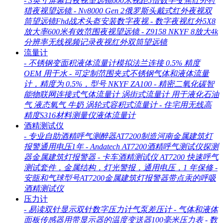
-
3英寸屏幕日夜视望远镜600米视距5倍数字变焦红外狩
猎夜视望远镜
-
Nv8000 Gen 2俄罗斯头戴式红外夜视双
筒望远镜Fhd战术头盔安装数字夜视
-
数字夜视红外5X8
放大率600米有效范围夜视望远镜
-
Z9158 NKYF 8放大4k
分辨率无线视频记录夜视红外双筒望远镜
流量计
-
不锈钢变面积液体流量计模拟法兰连接 0.5% 精度
OEM 用于水
-
可定制范围夹式不锈钢气体和液体流量
计，精度为 0.5%，型号 NKYF ZA100
-
精密二氧化碳智
能物联网连接式气体流量计 涡街式流量计 用于液化石油
气 液态氧气 牛奶 涡轮式容积式流量计
-
住宅用无线高
精度S316材料测量仪液体流量计
酒精测试仪
-
专业自助酒精呼气测醉器AT7200制造河南金属建筑灯
报警通用电压1年
-
Andatech AT7200酒精呼气测试仪探测
器金属建筑灯报警器
-
卡车酒精测试仪 AT7200 快速呼气
测试套件，金属结构，灯光警报，通用电压，1 年保修
-
安瓿和气球型号AT7200金属建筑灯报警器带点汞的呼吸
酒精测试仪
压力计
-
易读双针显示双针数字压力计气泵差压计
-
气体和液体
面板传感器用带显示器的温度变送器100毫米压力表
-
数