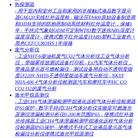
热探测器
-
用于室内和室外工业和家用的非接触式液晶数字显示
器GM320无线红外温度枪
-
穆法莎TA400原始设备制造商
和ODM支持的防抱死制动系统材料红外温度计，保修1
年
-
手持式气象站ODM可定制WT83数字迷你ABS湿度计
温度湿度计
-
便携式数字红外温度计ABS塑料工业黄色 +
黑色CEFCCROHS 1年保修
废气分析仪
-
工业NHT-6柴油机废气CO2气体分析仪工业气体分析
仪，带烟雾排放测试设备打印机
-
Ex汽车气体分析仪，
带液晶显示器可燃检漏仪
-
测试设备用自动不透明度烟
度计220V NHT6不透明度柴油车废气分析仪
-
NKYF
NHA-406 4气体分析仪检测器汽车和摩托车中HC CO
CO2 O2的废气分析
激光甲烷遥测仪
-
工业CH4气体泄漏检测甲烷液化远程气体分析仪检测器
IP65保护
-
数字手持式CH4气体分析仪实验室可燃激光
遥测仪泄漏检测分析仪0-200米范围IP65
-
便携式红外激
光传感器工业CH4气体泄漏检测甲烷液化远程气体分析
仪检测器IP65保护
-
便携式手持式工业液晶显示器气体
检漏仪分析仪便携式激光甲烷遥测仪