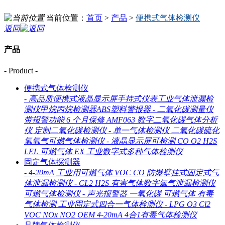
当前位置：
首页
>
产品
>
便携式气体检测仪
返回
产品
- Product -
便携式气体检测仪
-
高品质便携式液晶显示屏手持式仪表工业气体泄漏检
测仪甲烷丙烷检测器ABS塑料警报器
-
二氧化碳测量仪
带报警功能 6 个月保修 AMF063 数字二氧化碳气体分析
仪 定制二氧化碳检测仪
-
单一气体检测仪 二氧化碳硫化
氢氧气可燃气体检测仪
-
液晶显示屏可检测 CO O2 H2S
LEL 可燃气体 EX 工业数字式多种气体检测仪
固定气体探测器
-
4-20mA 工业用可燃气体 VOC CO 防爆壁挂式固定式气
体泄漏检测仪
-
CL2 H2S 有害气体数字氯气泄漏检测仪
可燃气体检测仪
-
声光报警器 一氧化碳 可燃气体 有毒
气体检测 工业固定式四合一气体检测仪
-
LPG O3 Cl2
VOC NOx NO2 OEM 4-20mA 4合1有毒气体检测仪