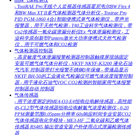
品牌气体检测仪
-
ToxiRAE Pro无线个人监视器传感器霍尼韦尔BW Flex 4
和BW Max XT II多气体检测器气体分析仪
-
Toxirae Pro
PID PGM-1860 4合1智能便携式单气体检测仪，带声光
报警器，用于天然气检测
-
T40工业科学气体检测仪，带
Co2传感器一氧化碳泄漏分析仪Ex 气体泄漏检测仪
-
工
业科学原创新型Puntero激光大功率便携式天然气检测
仪，用于可燃气体和CO2检测
气体检测器控制器
-
高灵敏度气体泄漏报警检测器控制器触摸屏现场固定
安装可燃气体气体分析仪
-
NKYF NKYF-K3200 液化石油
气汽车 控制器带灯光报警不锈钢3年保修
-
带液晶显示
NKYF BH-50的工业液化气检漏仪可燃气体浓度报警控制
器
-
用于液化石油气VOC CO2检测的智能家用气体报警
控制器自动 控制器
气体传感器
-
用于浓度测定的ME4-O3-E4恒电位电解传感器
-
高性能
4S-CL2型气体传感器恒电位电解氯气浓度检测仪
-
0-20
PPM测量范围0.05ppm分辨率 60s响应时间专业安装CO2
气体传感器电化学模块
-
ME3-HF 二氧化碳和乙烯气体
传感器 RS485 输出管道安装户外使用点式泄漏检测传感
器