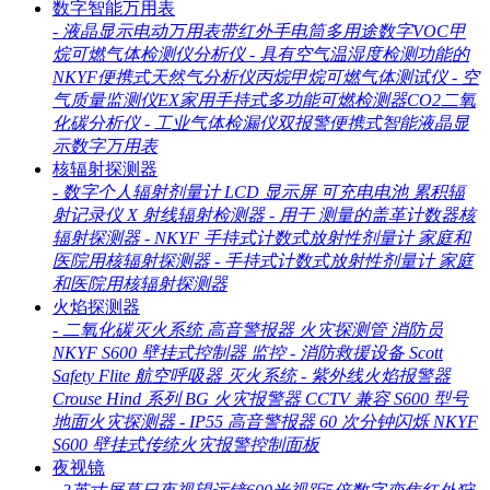
数字智能万用表
-
液晶显示电动万用表带红外手电筒多用途数字VOC甲
烷可燃气体检测仪分析仪
-
具有空气温湿度检测功能的
NKYF便携式天然气分析仪丙烷甲烷可燃气体测试仪
-
空
气质量监测仪EX家用手持式多功能可燃检测器CO2二氧
化碳分析仪
-
工业气体检漏仪双报警便携式智能液晶显
示数字万用表
核辐射探测器
-
数字个人辐射剂量计 LCD 显示屏 可充电电池 累积辐
射记录仪 X 射线辐射检测器
-
用于 测量的盖革计数器核
辐射探测器
-
NKYF 手持式计数式放射性剂量计 家庭和
医院用核辐射探测器
-
手持式计数式放射性剂量计 家庭
和医院用核辐射探测器
火焰探测器
-
二氧化碳灭火系统 高音警报器 火灾探测管 消防员
NKYF S600 壁挂式控制器 监控
-
消防救援设备 Scott
Safety Flite 航空呼吸器 灭火系统
-
紫外线火焰报警器
Crouse Hind 系列 BG 火灾报警器 CCTV 兼容 S600 型号
地面火灾探测器
-
IP55 高音警报器 60 次分钟闪烁 NKYF
S600 壁挂式传统火灾报警控制面板
夜视镜