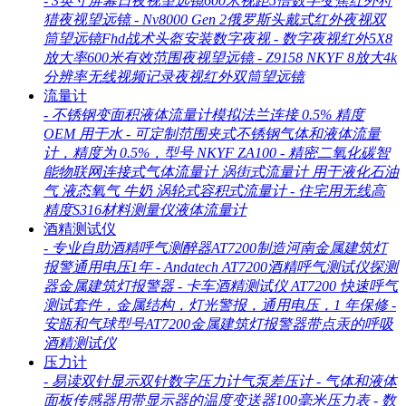
-
3英寸屏幕日夜视望远镜600米视距5倍数字变焦红外狩
猎夜视望远镜
-
Nv8000 Gen 2俄罗斯头戴式红外夜视双
筒望远镜Fhd战术头盔安装数字夜视
-
数字夜视红外5X8
放大率600米有效范围夜视望远镜
-
Z9158 NKYF 8放大4k
分辨率无线视频记录夜视红外双筒望远镜
流量计
-
不锈钢变面积液体流量计模拟法兰连接 0.5% 精度
OEM 用于水
-
可定制范围夹式不锈钢气体和液体流量
计，精度为 0.5%，型号 NKYF ZA100
-
精密二氧化碳智
能物联网连接式气体流量计 涡街式流量计 用于液化石油
气 液态氧气 牛奶 涡轮式容积式流量计
-
住宅用无线高
精度S316材料测量仪液体流量计
酒精测试仪
-
专业自助酒精呼气测醉器AT7200制造河南金属建筑灯
报警通用电压1年
-
Andatech AT7200酒精呼气测试仪探测
器金属建筑灯报警器
-
卡车酒精测试仪 AT7200 快速呼气
测试套件，金属结构，灯光警报，通用电压，1 年保修
-
安瓿和气球型号AT7200金属建筑灯报警器带点汞的呼吸
酒精测试仪
压力计
-
易读双针显示双针数字压力计气泵差压计
-
气体和液体
面板传感器用带显示器的温度变送器100毫米压力表
-
数