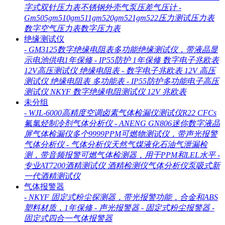
字式双针压力表不锈钢外壳气泵压差气压计
-
Gm505gm510gm511gm520gm521gm522压力测试压力表
数字空气压力表数字压力表
绝缘测试仪
-
GM3125数字绝缘电阻表多功能绝缘测试仪，带液晶显
示电池供电1年保修
-
IP55防护 1年保修 数字电子兆欧表
12V高压测试仪 绝缘电阻表
-
数字电子兆欧表 12V 高压
测试仪 绝缘电阻表 多功能表
-
IP55防护多功能电子高压
测试仪 NKYF 数字绝缘电阻测试仪 12V 兆欧表
未分组
-
WJL-6000高精度空调卤素气体检漏仪测试仪R22 CFCs
氟氯烃制冷剂气体分析仪
-
ANENG GN806迷你数字液晶
屏气体检漏仪多个9999PPM可燃物测试仪，带声光报警
气体分析仪
-
气体分析仪天然气煤液化石油气泄漏检
测，带音频报警可燃气体检测器，用于PPM和LEL水平
-
专业AT7200酒精测试仪 酒精检测仪气体分析仪泵吸式新
一代酒精测试仪
气体报警器
-
NKYF 固定式粉尘探测器，带光报警功能，合金和ABS
塑料材质，1年保修
-
声光报警器
-
固定式粉尘报警器
-
固定式四合一气体报警器